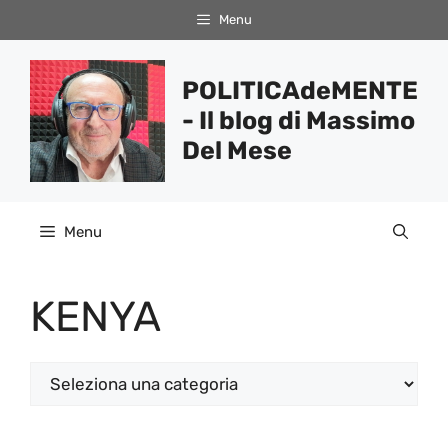
Vai
Menu
al
contenuto
POLITICAdeMENTE
- Il blog di Massimo
Del Mese
Menu
KENYA
Categorie