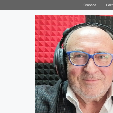
Vai
Cronaca
Polit
al
contenuto