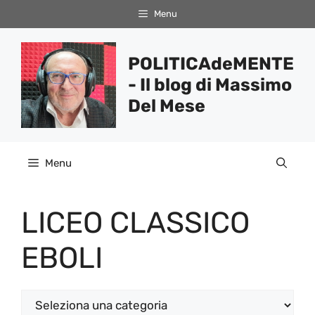
Vai
Menu
al
contenuto
POLITICAdeMENTE
- Il blog di Massimo
Del Mese
Menu
LICEO CLASSICO
EBOLI
Categorie