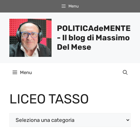
Vai
Menu
al
contenuto
POLITICAdeMENTE
- Il blog di Massimo
Del Mese
Menu
LICEO TASSO
Categorie