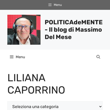
Vai
Menu
al
contenuto
POLITICAdeMENTE
- Il blog di Massimo
Del Mese
Menu
LILIANA
CAPORRINO
Categorie