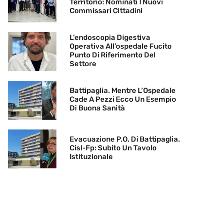
Territorio: Nominati I Nuovi
Commissari Cittadini
L’endoscopia Digestiva
Operativa All’ospedale Fucito
Punto Di Riferimento Del
Settore
Battipaglia. Mentre L’Ospedale
Cade A Pezzi Ecco Un Esempio
Di Buona Sanità
Evacuazione P.O. Di Battipaglia.
Cisl-Fp: Subito Un Tavolo
Istituzionale