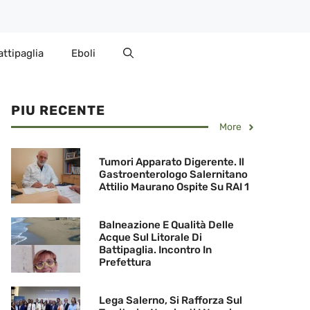
attipaglia
Eboli
PIU RECENTE
More
Tumori Apparato Digerente. Il
Gastroenterologo Salernitano
Attilio Maurano Ospite Su RAI 1
Balneazione E Qualità Delle
Acque Sul Litorale Di
Battipaglia. Incontro In
Prefettura
Lega Salerno, Si Rafforza Sul