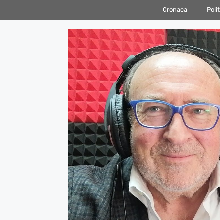
Vai
Cronaca
Polit
al
contenuto