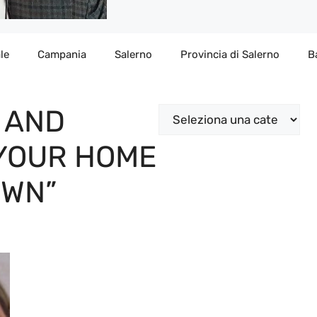
le
Campania
Salerno
Provincia di Salerno
B
 AND
Categorie
 YOUR HOME
WN”