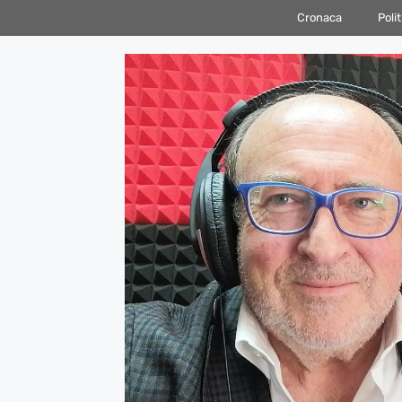
Vai
Cronaca
Polit
al
contenuto