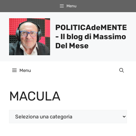
Vai
Menu
al
contenuto
POLITICAdeMENTE
- Il blog di Massimo
Del Mese
Menu
MACULA
Categorie