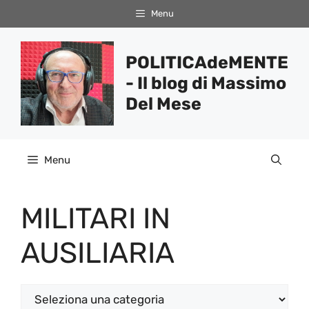
Vai
Menu
al
contenuto
POLITICAdeMENTE
- Il blog di Massimo
Del Mese
Menu
MILITARI IN
AUSILIARIA
Categorie