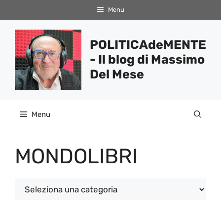
Vai
Menu
al
contenuto
POLITICAdeMENTE
- Il blog di Massimo
Del Mese
Menu
MONDOLIBRI
Categorie