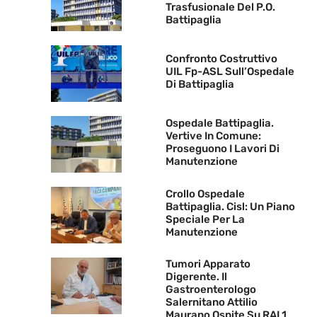
Trasfusionale Del P.O.
Battipaglia
Confronto Costruttivo
UIL Fp-ASL Sull’Ospedale
Di Battipaglia
Ospedale Battipaglia.
Vertive In Comune:
Proseguono I Lavori Di
Manutenzione
Crollo Ospedale
Battipaglia. Cisl: Un Piano
Speciale Per La
Manutenzione
Tumori Apparato
Digerente. Il
Gastroenterologo
Salernitano Attilio
Maurano Ospite Su RAI 1