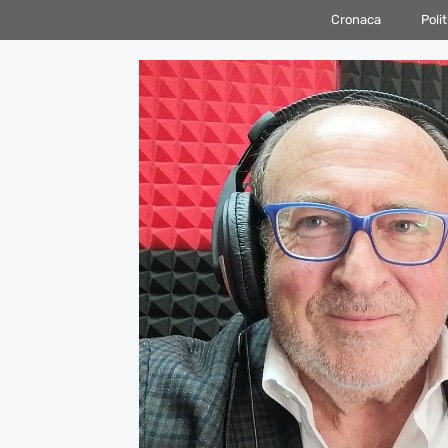
Vai
Cronaca
Polit
al
contenuto