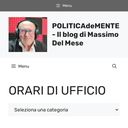
Vai
Menu
al
contenuto
POLITICAdeMENTE
- Il blog di Massimo
Del Mese
Menu
ORARI DI UFFICIO
Categorie