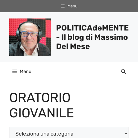
Vai
Menu
al
contenuto
POLITICAdeMENTE
- Il blog di Massimo
Del Mese
Menu
ORATORIO
GIOVANILE
Categorie