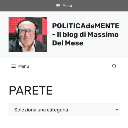
Vai
Menu
al
contenuto
POLITICAdeMENTE
- Il blog di Massimo
Del Mese
Menu
PARETE
Categorie