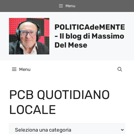
Vai
Menu
al
contenuto
POLITICAdeMENTE
- Il blog di Massimo
Del Mese
Menu
PCB QUOTIDIANO
LOCALE
Categorie