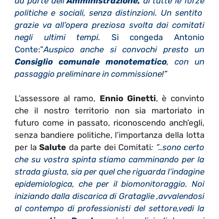
da parte dell’
Amministrazione,
di tutte le forze
politiche e sociali, senza distinzioni. Un sentito
grazie va all’opera preziosa svolta dai comitati
negli ultimi tempi.
Si congeda Antonio
Conte:”
Auspico anche si convochi presto un
Consiglio comunale monotematico
, con un
passaggio preliminare in commissione
!”
L’assessore al ramo,
Ennio Ginetti
, è convinto
che il nostro territorio non sia martoriato in
futuro come in passato, riconoscendo anch’egli,
senza bandiere politiche, l’importanza della lotta
per la
Salute
da parte dei Comitati
: ”
..sono certo
che su vostra spinta stiamo camminando per la
strada giusta, sia per quel che riguarda l’indagine
epidemiologica, che per il biomonitoraggio. Noi
iniziando dalla discarica di Grataglie ,avvalendosi
al contempo di professionisti del settore,vedi la