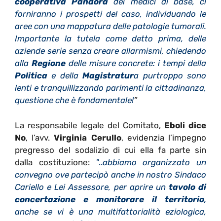
cooperativa Pandora
dei medici di base, ci
forniranno i prospetti del caso, individuando le
aree con una mappatura delle patologie tumorali.
Importante la tutela come detto prima, delle
aziende serie senza creare allarmismi, chiedendo
alla
Regione
delle misure concrete: i tempi della
Politica
e della
Magistratur
a purtroppo sono
lenti e tranquillizzando parimenti la cittadinanza,
questione che è fondamentale!
”
La responsabile legale del Comitato,
Eboli dice
No
, l’avv.
Virginia Cerullo
, evidenzia l’impegno
pregresso del sodalizio di cui ella fa parte sin
dalla costituzione:
”..
abbiamo organizzato un
convegno ove partecipò anche in nostro Sindaco
Cariello e Lei Assessore, per aprire un
tavolo di
concertazione e monitorare il territorio
,
anche se vi è una multifattorialità eziologica,