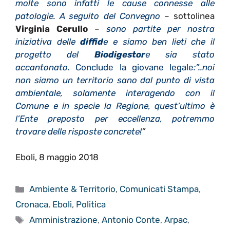
molte sono infatti le cause connesse alle
patologie. A seguito del Convegno
–
sottolinea
Virginia Cerullo
–
sono partite per nostra
iniziativa delle
diffid
e e siamo ben lieti che il
progetto del
Biodigestor
e sia stato
accantonato.
Conclude la giovane legale
:”..noi
non siamo un territorio sano dal punto di vista
ambientale, solamente interagendo con il
Comune e in specie la Regione, quest’ultimo è
l’Ente preposto per eccellenza, potremmo
trovare delle risposte concrete!
”
Eboli, 8 maggio 2018
Categorie
Ambiente & Territorio
,
Comunicati Stampa
,
Cronaca
,
Eboli
,
Politica
Tag
Amministrazione
,
Antonio Conte
,
Arpac
,