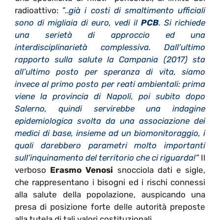
radioattivo:
”..
già i costi di smaltimento ufficiali
sono di migliaia di euro, vedi il
PCB
. Si richiede
una serietà di approccio ed una
interdisciplinarietà complessiva. Dall’ultimo
rapporto sulla salute la Campania (2017) sta
all’ultimo posto per speranza di vita, siamo
invece al primo posto per reati ambientali: prima
viene la provincia di Napoli, poi subito dopo
Salerno, quindi servirebbe una indagine
epidemiologica svolta da una associazione dei
medici di base, insieme ad un biomonitoraggio, i
quali darebbero parametri molto importanti
sull’inquinamento del territorio che ci riguarda!”
Il
verboso
Erasmo Venosi
snocciola dati e sigle,
che rappresentano i bisogni ed i rischi connessi
alla salute della popolazione, auspicando una
presa di posizione forte delle autorità preposte
alla tutela di tali valori costituzionali.