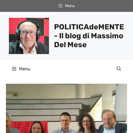
Vai
Menu
al
contenuto
POLITICAdeMENTE
- Il blog di Massimo
Del Mese
Menu