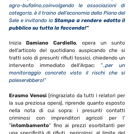
agro-bufalino,coinvolgendo le associazioni di
categoria, è il traino dell’economia della Piana del
Sele e invitando la
Stampa a rendere edotto il
pubblico su tutta la faccenda!
”
Inizia
Damiano Cardiello
, opera un sunto
dell’articolo del quotidiano auspicando che si
tratti solo di presunti rifiuti tossici, chiedendo un
intervento immediato dell’Arpac:
”
..per un
monitoraggio concreto visto il rischi che si
paleserebbero!”
Erasmo Venosi
(ringraziato da tutti i relatori per
la sua preziosa opera), riprende quanto esposto
nella nota di cui sopra: i presunti contatti
criminosi con imprenditori agricoli per l’
”
intombamento
” fino ai prezzi esorbitanti per
una specificità di rifiuti pericolosi, al limite del