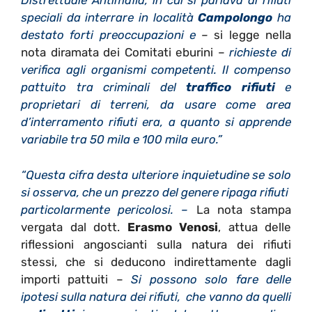
Distrettuale Antimafia, in cui si parlava di rifiuti
speciali da interrare in località
Campolongo
ha
destato forti preoccupazioni e
–
si legge nella
nota diramata dei Comitati eburini –
richieste di
verifica agli organismi competenti. Il compenso
pattuito tra criminali del
traffico rifiuti
e
proprietari di terreni, da usare come area
d’interramento rifiuti era, a quanto si apprende
variabile tra 50 mila e 100 mila euro.”
“Questa cifra desta ulteriore inquietudine se solo
si osserva, che un prezzo del genere ripaga rifiuti
particolarmente pericolosi. –
La nota stampa
vergata dal dott.
Erasmo Venosi
, attua delle
riflessioni angoscianti sulla natura dei rifiuti
stessi, che si deducono indirettamente dagli
importi pattuiti –
Si possono solo fare delle
ipotesi sulla natura dei rifiuti, che vanno da quelli