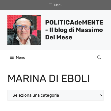
Vai
Menu
al
contenuto
POLITICAdeMENTE
- Il blog di Massimo
Del Mese
Menu
MARINA DI EBOLI
Categorie