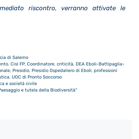
ediato riscontro, verranno attivate le
cia di Salerno
ento
,
Cisl FP
,
Coordinatore
,
criticità
,
DEA Eboli-Battipaglia-
onale
,
Presidio
,
Presidio Ospedaliero di Eboli
,
professioni
stica
,
UOC di Pronto Soccorso
ca e società civile
Paesaggio e tutela della Biodiversità”