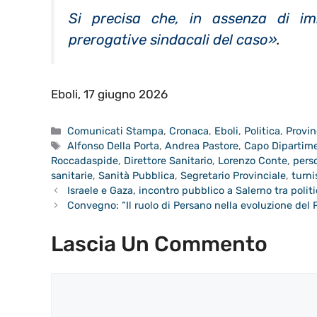
Si precisa che, in assenza di imm
prerogative sindacali del caso»
.
Eboli, 17 giugno 2026
Categorie
Comunicati Stampa
,
Cronaca
,
Eboli
,
Politica
,
Provin
Tag
Alfonso Della Porta
,
Andrea Pastore
,
Capo Dipartim
Roccadaspide
,
Direttore Sanitario
,
Lorenzo Conte
,
pers
sanitarie
,
Sanità Pubblica
,
Segretario Provinciale
,
turni
Israele e Gaza, incontro pubblico a Salerno tra politi
Convegno: “Il ruolo di Persano nella evoluzione del 
Lascia Un Commento
Commento