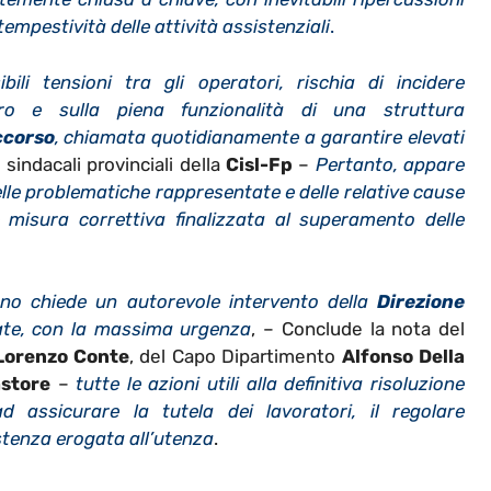
tempestività delle attività assistenziali
.
ili tensioni tra gli operatori, rischia di incidere
oro e sulla piena funzionalità di una struttura
ccorso
, chiamata quotidianamente a garantire elevati
 sindacali provinciali della
Cisl-Fp
–
Pertanto, appare
lle problematiche rappresentate e delle relative cause
le misura correttiva finalizzata al superamento delle
rno chiede un autorevole intervento della
Direzione
ate, con la massima urgenza
, – Conclude la nota del
Lorenzo Conte
, del
Capo Dipartimento
Alfonso Della
store
–
tutte le azioni utili alla definitiva risoluzione
d assicurare la tutela dei lavoratori, il regolare
istenza erogata all’utenza
.