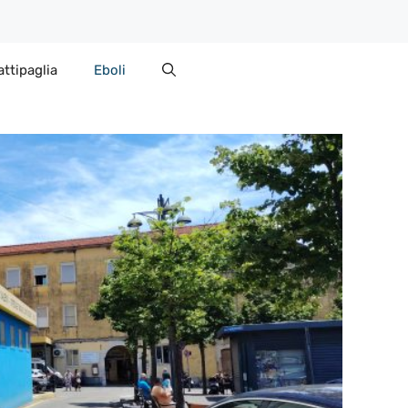
attipaglia
Eboli