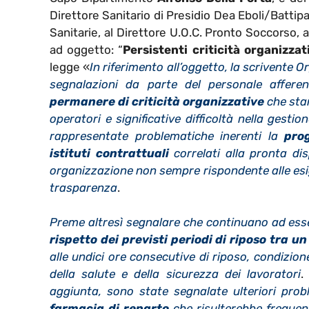
Direttore Sanitario di Presidio Dea Eboli/Batti
Sanitarie, al Direttore U.O.C. Pronto Soccorso,
ad oggetto: “
Persistenti criticità organizza
legge
«
In riferimento all’oggetto, la scrivente
segnalazioni da parte del personale affere
permanere di criticità organizzative
che stan
operatori e significative difficoltà nella gestion
rappresentate problematiche inerenti la
pro
istituti contrattuali
correlati alla pronta dis
organizzazione non sempre rispondente alle esige
trasparenza
.
Preme altresì segnalare che continuano ad esse
rispetto dei previsti periodi di riposo
tra un 
alle undici ore consecutive di riposo, condizione
della salute e della sicurezza dei lavoratori
.
aggiunta, sono state segnalate ulteriori prob
farmacia di reparto
che risulterebbe frequent