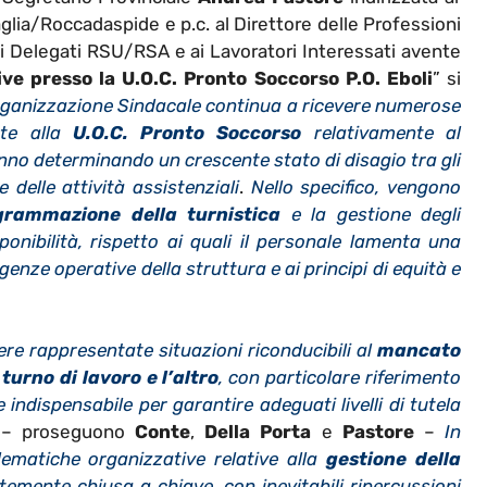
paglia/Roccadaspide e
p.c. a
l Direttore delle Professioni
 ai Delegati RSU/RSA e ai
Lavoratori Interessati avente
tive presso la U.O.C. Pronto Soccorso P.O. Eboli
” si
 Organizzazione Sindacale continua a ricevere numerose
nte alla
U.O.C. Pronto Soccorso
relativamente al
no determinando un crescente stato di disagio tra gli
e delle attività assistenziali
.
Nello specifico, vengono
grammazione della turnistica
e la gestione degli
ponibilità, rispetto ai quali il personale lamenta una
nze operative della struttura e ai principi di equità e
re rappresentate situazioni riconducibili al
mancato
turno di lavoro e l’altro
, con particolare riferimento
 indispensabile per garantire adeguati livelli di tutela
 – proseguono
Conte
,
Della Porta
e
Pastore
–
In
lematiche organizzative relative alla
gestione della
emente chiusa a chiave, con inevitabili ripercussioni