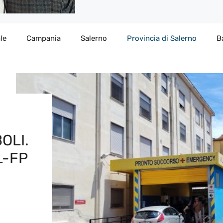
le
Campania
Salerno
Provincia di Salerno
B
OLI.
L-FP