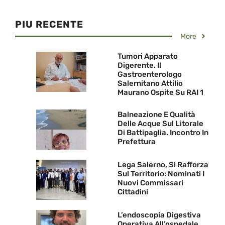
PIU RECENTE
More
Tumori Apparato
Digerente. Il
Gastroenterologo
Salernitano Attilio
Maurano Ospite Su RAI 1
Balneazione E Qualità
Delle Acque Sul Litorale
Di Battipaglia. Incontro In
Prefettura
Lega Salerno, Si Rafforza
Sul Territorio: Nominati I
Nuovi Commissari
Cittadini
L’endoscopia Digestiva
Operativa All’ospedale