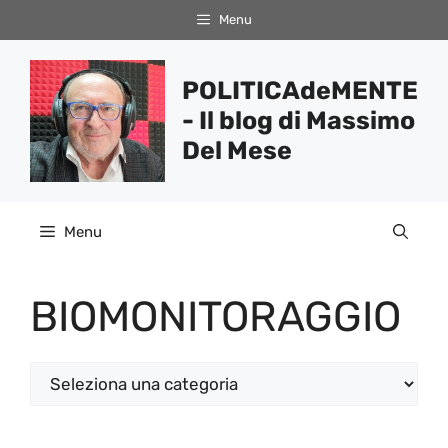
Vai
Menu
al
contenuto
POLITICAdeMENTE
- Il blog di Massimo
Del Mese
Menu
BIOMONITORAGGIO
Categorie