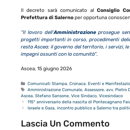
Il decreto sarà comunicato al
Consiglio C
Prefettura di Salerno
per opportuna conoscen
“Il lavoro dell’
Amministrazione
prosegue senz
progetti importanti in corso, procedimenti deli
resta Ascea: il governo del territorio, i servizi,
impegni assunti con la comunità
”.
Ascea, 15 giugno 2026
Categorie
Comunicati Stampa
,
Cronaca
,
Eventi e Manifestazi
Tag
Amministrazione Comunale
,
Assessore
,
avv. Pietro D
Ascea
,
Stefano Sansone
,
Vice Sindaco
,
Vicesindaco
115° anniversario della nascita di Pontecagnano Fa
Israele e Gaza, incontro pubblico a Salerno tra politi
Lascia Un Commento