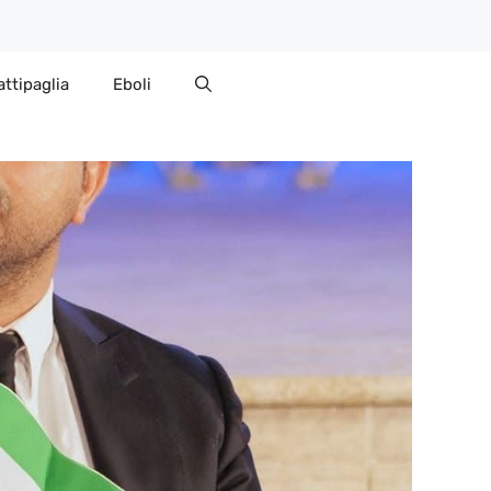
attipaglia
Eboli