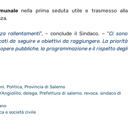
omunale
nella prima seduta utile e trasmesso alla
za.
a rallentamenti
”, – conclude il Sindaco. – “
Ci sono
cati da seguire e obiettivi da raggiungere. La priorità
 le opere pubbliche, la programmazione e il rispetto degli
oni
,
Politica
,
Provincia di Salerno
’Angiolillo
,
delega
,
Prefettura di salerno
,
revoca
,
sindaco di
iano
ca e società civile