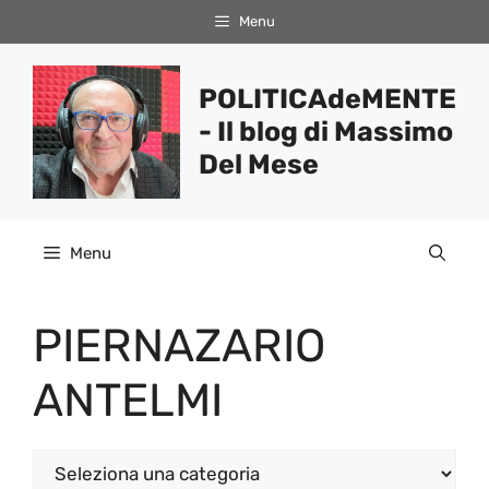
Vai
Menu
al
contenuto
POLITICAdeMENTE
- Il blog di Massimo
Del Mese
Menu
PIERNAZARIO
ANTELMI
Categorie