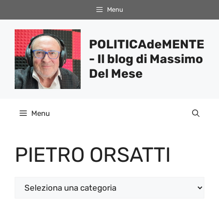
Vai
Menu
al
contenuto
POLITICAdeMENTE
- Il blog di Massimo
Del Mese
Menu
PIETRO ORSATTI
Categorie