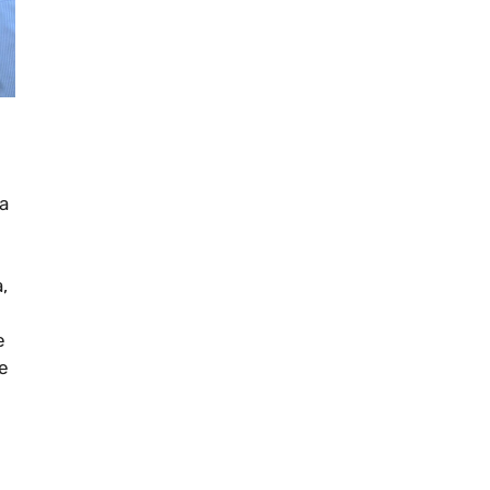
a
,
e
ne