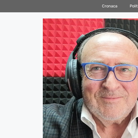
Vai
Cronaca
Polit
al
contenuto