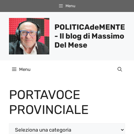
Vai
Menu
al
contenuto
POLITICAdeMENTE
- Il blog di Massimo
Del Mese
Menu
PORTAVOCE
PROVINCIALE
Categorie