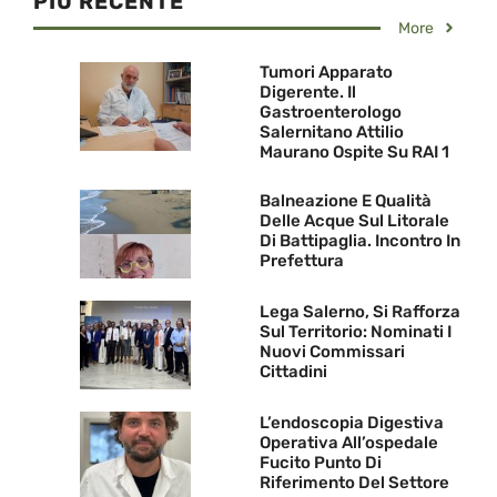
PIU RECENTE
More
Tumori Apparato
Digerente. Il
Gastroenterologo
Salernitano Attilio
Maurano Ospite Su RAI 1
Balneazione E Qualità
Delle Acque Sul Litorale
Di Battipaglia. Incontro In
Prefettura
Lega Salerno, Si Rafforza
Sul Territorio: Nominati I
Nuovi Commissari
Cittadini
L’endoscopia Digestiva
Operativa All’ospedale
Fucito Punto Di
Riferimento Del Settore