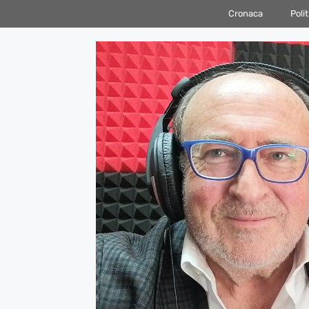
Vai
Cronaca
Polit
al
contenuto