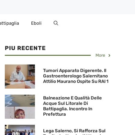
attipaglia
Eboli
PIU RECENTE
More
Tumori Apparato Digerente. Il
Gastroenterologo Salernitano
Attilio Maurano Ospite Su RAI 1
Balneazione E Qualità Delle
Acque Sul Litorale Di
Battipaglia. Incontro In
Prefettura
Lega Salerno, Si Rafforza Sul