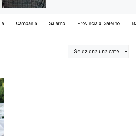
le
Campania
Salerno
Provincia di Salerno
B
Categorie