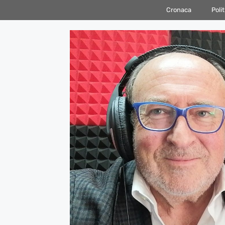
Vai
Cronaca
Polit
al
contenuto