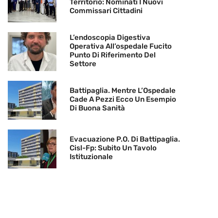
Territorio: Nominati I Nuovi
Commissari Cittadini
L’endoscopia Digestiva
Operativa All’ospedale Fucito
Punto Di Riferimento Del
Settore
Battipaglia. Mentre L’Ospedale
Cade A Pezzi Ecco Un Esempio
Di Buona Sanità
Evacuazione P.O. Di Battipaglia.
Cisl-Fp: Subito Un Tavolo
Istituzionale