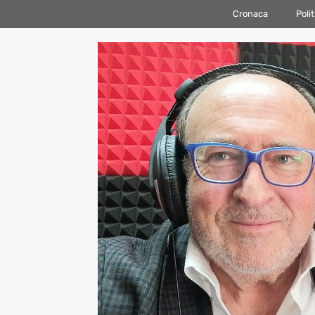
Vai
Cronaca
Polit
al
contenuto