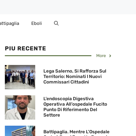
attipaglia
Eboli
PIU RECENTE
More
Lega Salerno, Si Rafforza Sul
Territorio: Nominati I Nuovi
Commissari Cittadini
L’endoscopia Digestiva
Operativa All’ospedale Fucito
Punto Di Riferimento Del
Settore
Battipaglia. Mentre L’Ospedale