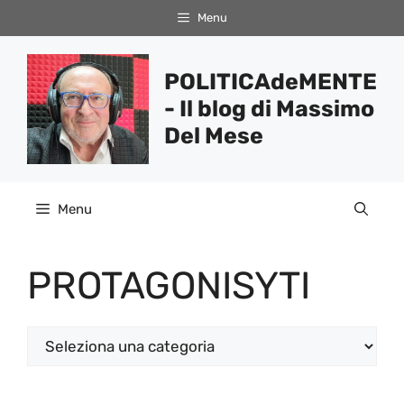
Vai
Menu
al
contenuto
POLITICAdeMENTE
- Il blog di Massimo
Del Mese
Menu
PROTAGONISYTI
Categorie