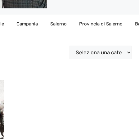
le
Campania
Salerno
Provincia di Salerno
B
Categorie