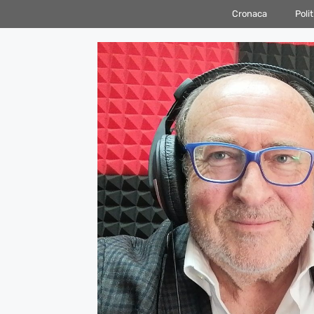
Vai
Cronaca
Polit
al
contenuto