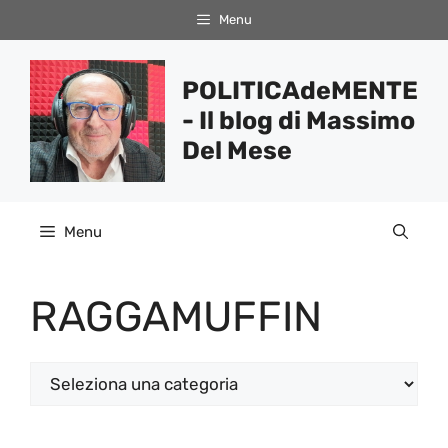
Vai
Menu
al
contenuto
POLITICAdeMENTE
- Il blog di Massimo
Del Mese
Menu
RAGGAMUFFIN
Categorie