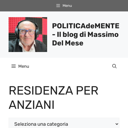
Vai
Menu
al
contenuto
POLITICAdeMENTE
- Il blog di Massimo
Del Mese
Menu
RESIDENZA PER
ANZIANI
Categorie