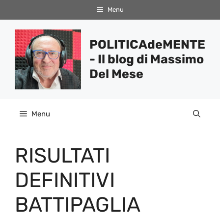
Vai
Menu
al
contenuto
POLITICAdeMENTE
- Il blog di Massimo
Del Mese
Menu
RISULTATI
DEFINITIVI
BATTIPAGLIA