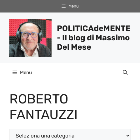
Vai
Menu
al
contenuto
POLITICAdeMENTE
- Il blog di Massimo
Del Mese
Menu
ROBERTO
FANTAUZZI
Categorie