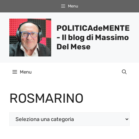
Vai
Menu
al
contenuto
POLITICAdeMENTE
- Il blog di Massimo
Del Mese
Menu
ROSMARINO
Categorie