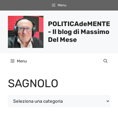
Vai
Menu
al
contenuto
POLITICAdeMENTE
- Il blog di Massimo
Del Mese
Menu
SAGNOLO
Categorie