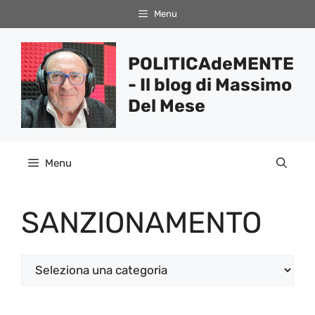
Vai
Menu
al
contenuto
POLITICAdeMENTE
- Il blog di Massimo
Del Mese
Menu
SANZIONAMENTO
Categorie