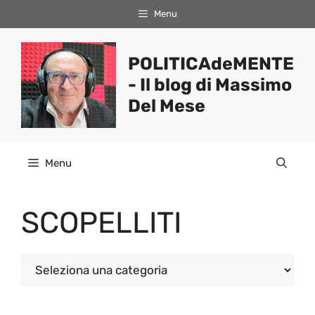
Vai
Menu
al
contenuto
POLITICAdeMENTE
- Il blog di Massimo
Del Mese
Menu
SCOPELLITI
Categorie