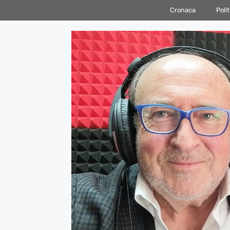
Vai
Cronaca
Polit
al
contenuto