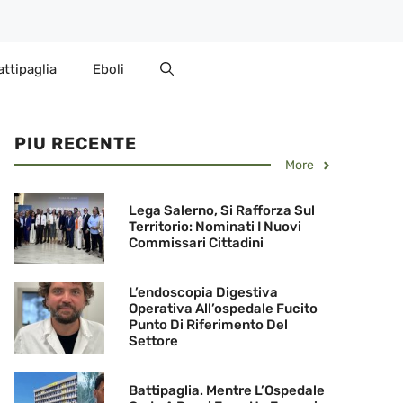
attipaglia
Eboli
PIU RECENTE
More
Lega Salerno, Si Rafforza Sul
Territorio: Nominati I Nuovi
Commissari Cittadini
L’endoscopia Digestiva
Operativa All’ospedale Fucito
Punto Di Riferimento Del
Settore
Battipaglia. Mentre L’Ospedale