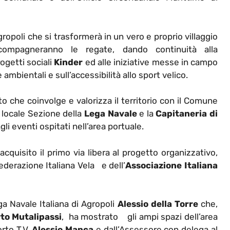
gropoli che si trasformerà in un vero e proprio villaggio
compagneranno le regate, dando continuità alla
progetti sociali
Kinder
ed alle iniziative messe in campo
ambientali e sull’accessibilità allo sport velico.
o che coinvolge e valorizza il territorio con il Comune
 locale Sezione della
Lega Navale
e la
Capitaneria di
i eventi ospitati nell’area portuale.
acquisito il primo via libera al progetto organizzativo,
 Federazione Italiana Vela e dell’
Associazione Italiana
ga Navale Italiana di Agropoli
Alessio della Torre
che,
to Mutalipassi
, ha mostrato gli ampi spazi dell’area
rto T.V.
Alessio Manca
e dall’Assessore con delega al