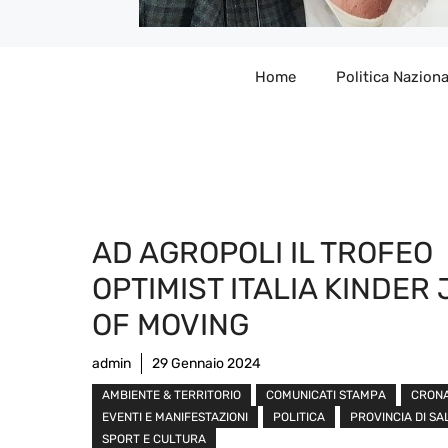
Home
Politica Naziona
AD AGROPOLI IL TROFEO
OPTIMIST ITALIA KINDER 
OF MOVING
admin
29 Gennaio 2024
AMBIENTE & TERRITORIO
COMUNICATI STAMPA
CRON
EVENTI E MANIFESTAZIONI
POLITICA
PROVINCIA DI S
SPORT E CULTURA