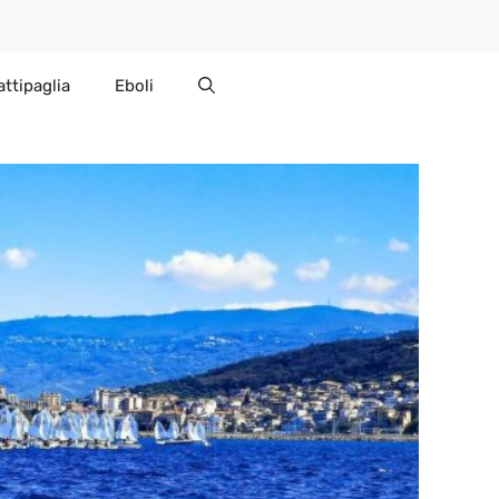
attipaglia
Eboli