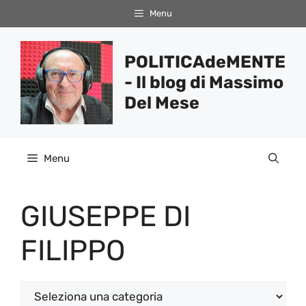
Vai
Menu
al
contenuto
POLITICAdeMENTE
- Il blog di Massimo
Del Mese
Menu
GIUSEPPE DI
FILIPPO
Categorie