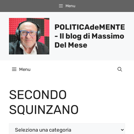
Vai
Menu
al
contenuto
POLITICAdeMENTE
- Il blog di Massimo
Del Mese
Menu
SECONDO
SQUINZANO
Categorie