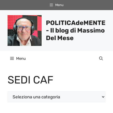
Vai
Menu
al
contenuto
POLITICAdeMENTE
- Il blog di Massimo
Del Mese
Menu
SEDI CAF
Categorie