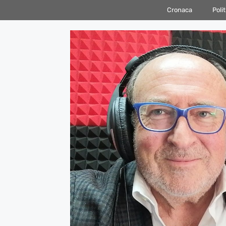
Vai
Cronaca
Polit
al
contenuto