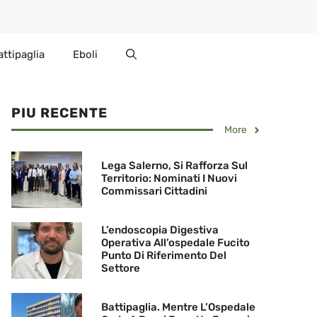
attipaglia
Eboli
PIU RECENTE
More
Lega Salerno, Si Rafforza Sul
Territorio: Nominati I Nuovi
Commissari Cittadini
L’endoscopia Digestiva
Operativa All’ospedale Fucito
Punto Di Riferimento Del
Settore
Battipaglia. Mentre L’Ospedale