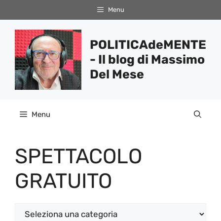
Vai
Menu
al
contenuto
POLITICAdeMENTE
- Il blog di Massimo
Del Mese
Menu
SPETTACOLO
GRATUITO
Categorie