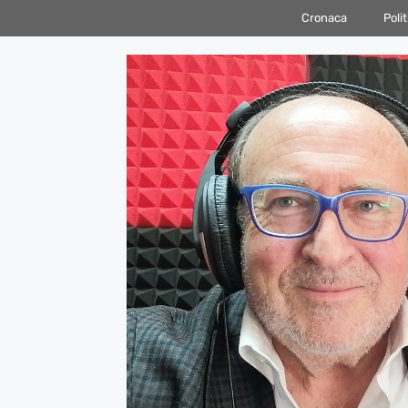
Vai
Cronaca
Polit
al
contenuto