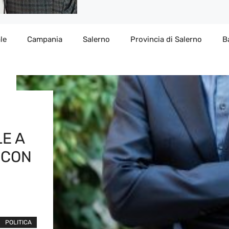
le
Campania
Salerno
Provincia di Salerno
B
E A
 CON
POLITICA