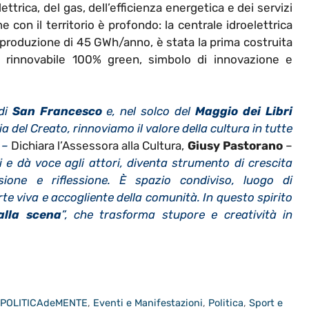
elettrica, del gas, dell’efficienza energetica e dei servizi
me con il territorio è profondo: la centrale idroelettrica
a produzione di 45 GWh/anno, è stata la prima costruita
a rinnovabile 100% green, simbolo di innovazione e
 di
San Francesco
e, nel solco del
Maggio dei Libri
ia del Creato, rinnoviamo il valore della cultura in tutte
. –
Dichiara
l’Assessora alla Cultura,
Giusy Pastorano
–
 e dà voce agli attori, diventa strumento di crescita
ione e riflessione. È spazio condiviso, luogo di
te viva e accogliente della comunità. In questo spirito
alla scena
”, che trasforma stupore e creatività in
a POLITICAdeMENTE
,
Eventi e Manifestazioni
,
Politica
,
Sport e