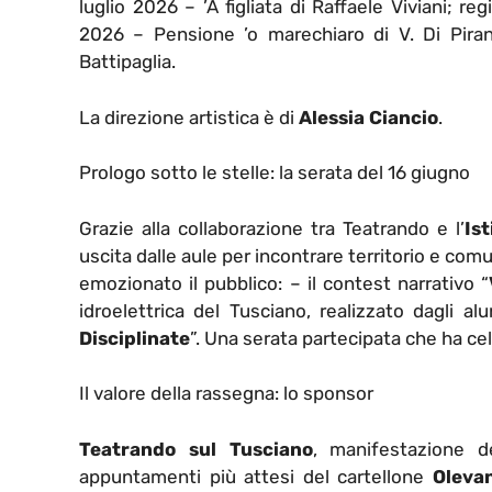
luglio 2026 – ’A figliata di Raffaele Viviani; r
2026 – Pensione ’o marechiaro di V. Di Piran
Battipaglia.
La direzione artistica è di
Alessia Ciancio
.
Prologo sotto le stelle: la serata del 16 giugno
Grazie alla collaborazione tra Teatrando e l’
Is
uscita dalle aule per incontrare territorio e co
emozionato il pubblico: – il contest narrativo “
idroelettrica del Tusciano, realizzato dagli alu
Disciplinate
”. Una serata partecipata che ha cele
Il valore della rassegna: lo sponsor
Teatrando sul Tusciano
, manifestazione 
appuntamenti più attesi del cartellone
Oleva