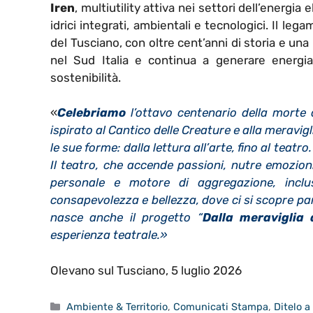
Iren
, multiutility attiva nei settori dell’energia 
idrici integrati, ambientali e tecnologici. Il lega
del Tusciano, con oltre cent’anni di storia e un
nel Sud Italia e continua a generare energi
sostenibilità.
«
Celebriamo
l’ottavo centenario della morte
ispirato al Cantico delle Creature e alla meravigl
le sue forme: dalla lettura all’arte, fino al teatro
Il teatro, che accende passioni, nutre emozioni
personale e motore di aggregazione, inclus
consapevolezza e bellezza, dove ci si scopre par
nasce anche il progetto “
Dalla meraviglia 
esperienza teatrale.»
Olevano sul Tusciano, 5 luglio 2026
Categorie
Ambiente & Territorio
,
Comunicati Stampa
,
Ditelo 