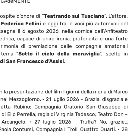
ICAdeMENTE
’ospite d’onore di “
Teatrando sul Tusciano
“. L’attore,
a
Federico Fellini
e oggi tra le voci più autorevoli del
segna il 6 agosto 2026, nella cornice dell’Anfiteatro
iedrica, capace di unire ironia, profondità e una forte
erimonia di premiazione delle compagnie amatoriali
l tema “
Sotto il cielo della meraviglia
”, scelto in
 di San Francesco d’Assisi
.
 la presentazione del film I giorni della merla di Marco
el Mezzogiorno. • 21 luglio 2026 – Grazia, disgrazia e
nietta Rubino; Compagnia Oratorio San Giuseppe di
 di Elio Perrella; regia di Virginia Tedesco; Teatro Don –
Arcangelo. • 27 luglio 2026 – Truffa? No, grazie…
Paola Contursi; Compagnia I Trolli Quattro Quarti. • 28