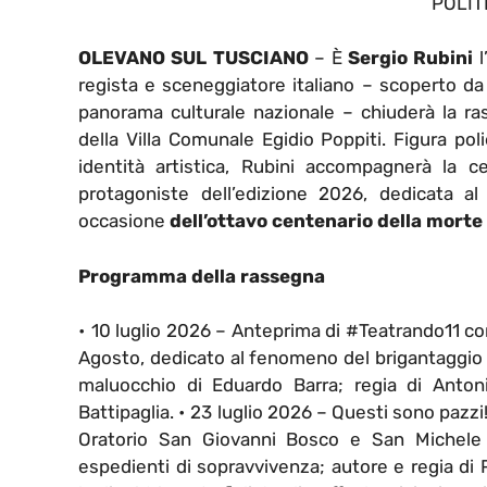
POLIT
OLEVANO SUL TUSCIANO
– È
Sergio Rubini
l
regista e sceneggiatore italiano – scoperto d
panorama culturale nazionale – chiuderà la ras
della Villa Comunale Egidio Poppiti. Figura pol
identità artistica, Rubini accompagnerà la c
protagoniste dell’edizione 2026, dedicata a
occasione
dell’ottavo centenario della morte
Programma della rassegna
• 10 luglio 2026 – Anteprima di #Teatrando11 con
Agosto, dedicato al fenomeno del brigantaggio n
maluocchio di Eduardo Barra; regia di Anto
Battipaglia. • 23 luglio 2026 – Questi sono pazzi!
Oratorio San Giovanni Bosco e San Michele 
espedienti di sopravvivenza; autore e regia di 