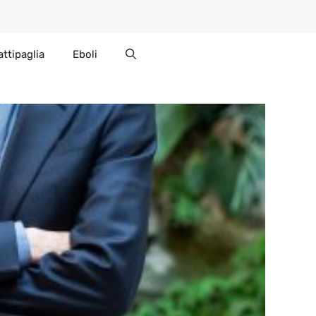
attipaglia
Eboli