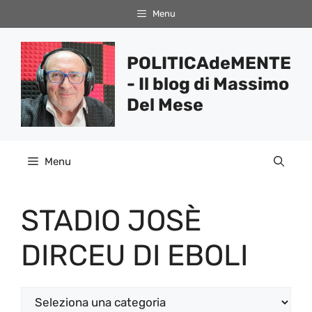
Vai
Menu
al
contenuto
POLITICAdeMENTE
- Il blog di Massimo
Del Mese
Menu
STADIO JOSÈ
DIRCEU DI EBOLI
Categorie