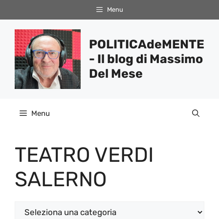
Vai
Menu
al
contenuto
POLITICAdeMENTE
- Il blog di Massimo
Del Mese
Menu
TEATRO VERDI
SALERNO
Categorie