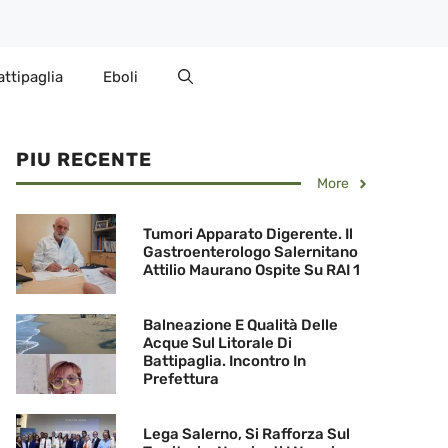
attipaglia
Eboli
PIU RECENTE
More
Tumori Apparato Digerente. Il
Gastroenterologo Salernitano
Attilio Maurano Ospite Su RAI 1
Balneazione E Qualità Delle
Acque Sul Litorale Di
Battipaglia. Incontro In
Prefettura
Lega Salerno, Si Rafforza Sul