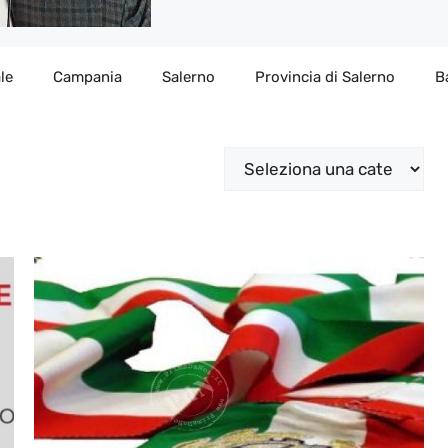
le
Campania
Salerno
Provincia di Salerno
B
Categorie