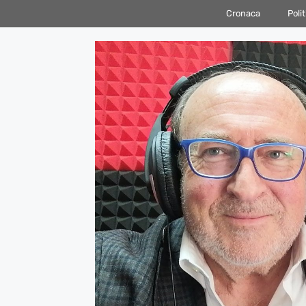
Vai
Cronaca
Polit
al
contenuto