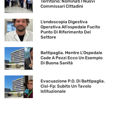
Territorio: Nominati I Nuovi
Commissari Cittadini
L’endoscopia Digestiva
Operativa All’ospedale Fucito
Punto Di Riferimento Del
Settore
Battipaglia. Mentre L’Ospedale
Cade A Pezzi Ecco Un Esempio
Di Buona Sanità
Evacuazione P.O. Di Battipaglia.
Cisl-Fp: Subito Un Tavolo
Istituzionale