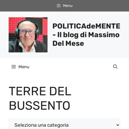
Vai
Menu
al
contenuto
POLITICAdeMENTE
- Il blog di Massimo
Del Mese
Menu
TERRE DEL
BUSSENTO
Categorie